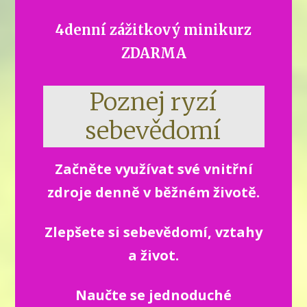
4denní zážitkový minikurz
ZDARMA
Poznej ryzí
sebevědomí
Začněte využívat své vnitřní
zdroje denně v běžném životě.
Zlepšete si sebevědomí, vztahy
a život.
Naučte se jednoduché