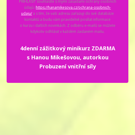
PŘIHLÁSIT souhlasíte s mými zásadami ochrany osobních
údajů /
https://hanamikesova.cz/ochrana-osobnich-
udaju/
a s tím, že vaši adresu zařazuji do své databáze
kontaktů a budu vám pravidelně posílat informace
o kurzu i dalších novinkách. Z odběru e-mailů se můžete
kdykoliv odhlásit v každém zaslaném mailu.
4denní zážitkový minikurz ZDARMA
s Hanou Mikešovou, autorkou
Probuzení vnitřní síly