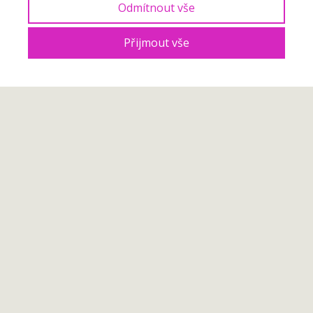
Odmítnout vše
Přijmout vše
Chcete si věřit a "být dost
dobrá/dobrý"?
Hledáte způsob, jak si konečně věřit