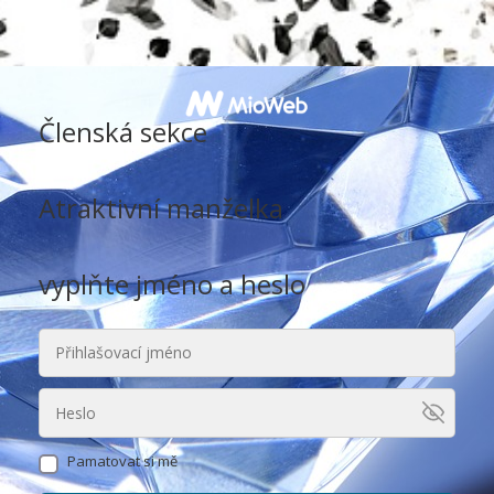
Členská sekce
Atraktivní manželka
vyplňte jméno a heslo
Pamatovat si mě